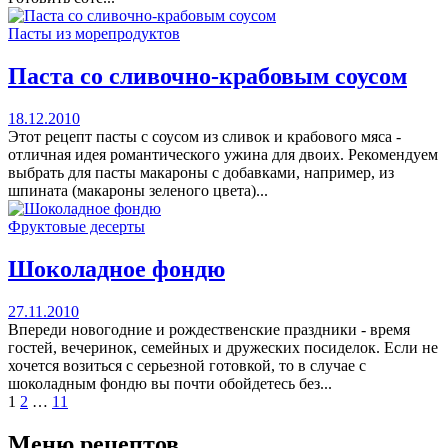
Пасты из морепродуктов
Паста со сливочно-крабовым соусом
18.12.2010
Этот рецепт пасты с соусом из сливок и крабового мяса -
отличная идея романтического ужина для двоих. Рекомендуем
выбрать для пасты макароны с добавками, например, из
шпината (макароны зеленого цвета)...
Фруктовые десерты
Шоколадное фондю
27.11.2010
Впереди новогодние и рождественские праздники - время
гостей, вечеринок, семейных и дружеских посиделок. Если не
хочется возиться с серьезной готовкой, то в случае с
шоколадным фондю вы почти обойдетесь без...
Навигация
1
2
…
11
по
Меню рецептов