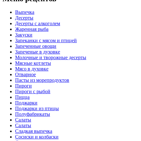
записям
Выпечка
Десерты
Десерты с алкоголем
Жаренная рыба
Закуски
Запеканки с мясом и птицей
Запеченные овощи
Запеченые в духовке
Молочные и творожные десерты
Мясные котлеты
Мясо в духовке
Отварное
Пасты из морепродуктов
Пироги
Пироги с рыбой
Пицца
Поджарки
Поджарки из птицы
Полуфабрикаты
Салаты
Салаты
Сладкая выпечка
Сосиски и колбаски