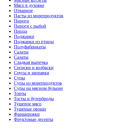
Мясные котлеты
Мясо в духовке
Отварное
Пасты из морепродуктов
Пироги
Пироги с рыбой
Пицца
Поджарки
Поджарки из птицы
Полуфабрикаты
Салаты
Салаты
Сладкая выпечка
Сосиски и колбаски
Соусы и заправки
Супы
Супы из морепродуктов
Супы на мясном бульоне
Торты
Тосты и бутерброды
Тушеное мясо
Тушеные овощи
Фаршировки
Фруктовые десерты