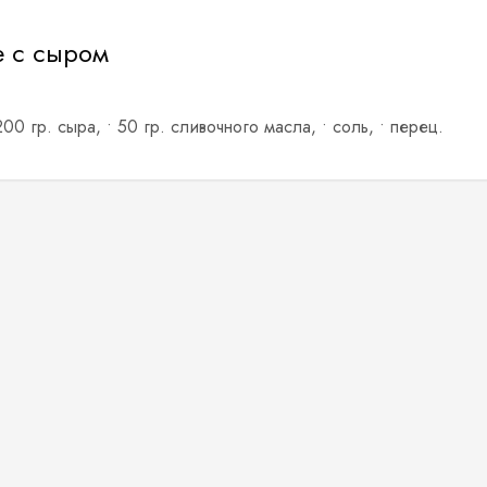
е с сыром
00 гр. сыра, • 50 гр. сливочного масла, • соль, • перец.