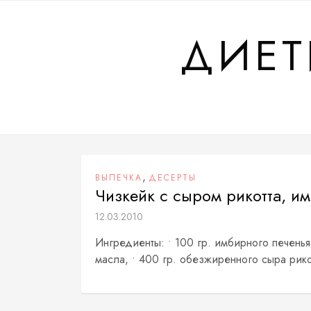
Перейти
к
ДИЕТ
содержимому
,
ВЫПЕЧКА
ДЕСЕРТЫ
Чизкейк с сыром рикотта, и
12.03.2010
Ингредиенты: • 100 гр. имбирного печенья,
масла, • 400 гр. обезжиренного сыра рикот