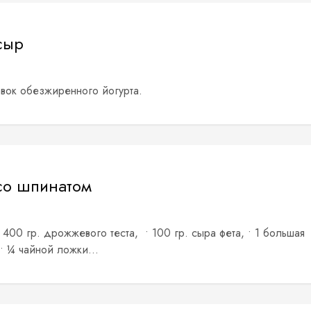
сыр
авок обезжиренного йогурта.
со шпинатом
 400 гр. дрожжевого теста, • 100 гр. сыра фета, • 1 большая
 • ¼ чайной ложки...