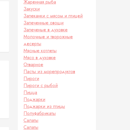
Жаренная рыба
Закуски
Запеканки с мясом и птицей
Запеченные овощи
Запеченые в духовке
Молочные и творожные
десерты
Мясные котлеты
Мясо в духовке
Отварное
Пасты из морепродуктов
Пироги
Пироги с рыбой
Пицца
Поджарки
Поджарки из птицы
Полуфабрикаты
Салаты
Салаты