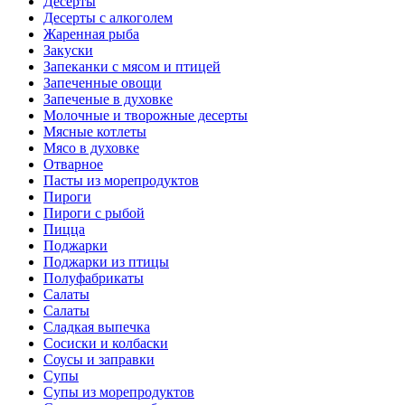
Десерты
Десерты с алкоголем
Жаренная рыба
Закуски
Запеканки с мясом и птицей
Запеченные овощи
Запеченые в духовке
Молочные и творожные десерты
Мясные котлеты
Мясо в духовке
Отварное
Пасты из морепродуктов
Пироги
Пироги с рыбой
Пицца
Поджарки
Поджарки из птицы
Полуфабрикаты
Салаты
Салаты
Сладкая выпечка
Сосиски и колбаски
Соусы и заправки
Супы
Супы из морепродуктов