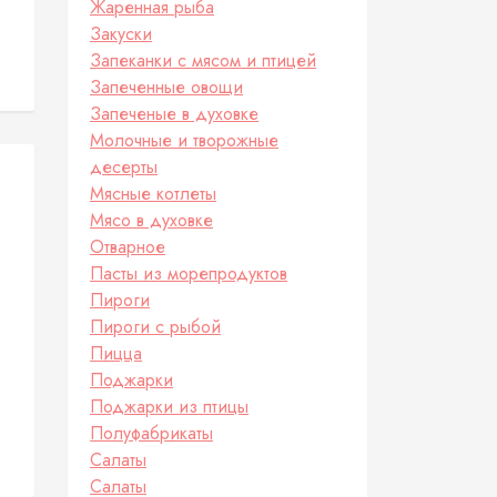
Жаренная рыба
Закуски
Запеканки с мясом и птицей
Запеченные овощи
Запеченые в духовке
Молочные и творожные
десерты
Мясные котлеты
Мясо в духовке
Отварное
Пасты из морепродуктов
Пироги
Пироги с рыбой
Пицца
Поджарки
Поджарки из птицы
Полуфабрикаты
Салаты
Салаты