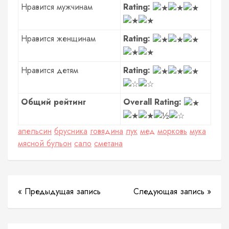
Нравится мужчинам
Rating:
Нравится женщинам
Rating:
Нравится детям
Rating:
Общий рейтинг
Overall Rating:
апельсин
брусника
говядина
лук
мед
морковь
мука
мясной бульон
сало
сметана
« Предыдущая запись
Следующая запись »