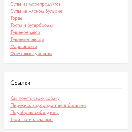
Супы из морепродуктов
Супы на мясном бульоне
Торты
Тосты и бутерброды
Тушеное мясо
Тушеные овощи
Фаршировки
Фруктовые десерты
Ссылки
Как понять свою собаку
Перекись водорода лечит болезни
Подобрать себе диету
Твои шаги к счастью