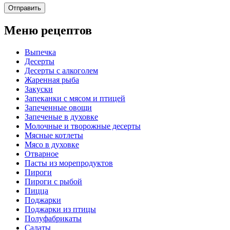
Меню рецептов
Выпечка
Десерты
Десерты с алкоголем
Жаренная рыба
Закуски
Запеканки с мясом и птицей
Запеченные овощи
Запеченые в духовке
Молочные и творожные десерты
Мясные котлеты
Мясо в духовке
Отварное
Пасты из морепродуктов
Пироги
Пироги с рыбой
Пицца
Поджарки
Поджарки из птицы
Полуфабрикаты
Салаты